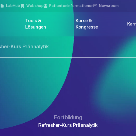
l
LabHub
Webshop
Patienten­informationen
Newsroom
Tools &
Kurse &
Karr
Lösungen
Kongresse
sher-Kurs Präanalytik
Fortbildung
Refresher-Kurs Präanalytik