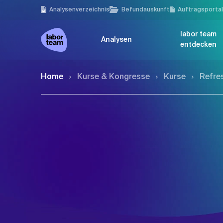
Analysen­verzeichnis
Befundauskunft
Auftragsporta
labor team
Analysen
entdecken
Home
Kurse & Kongresse
Kurse
Refre