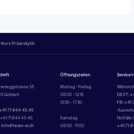
-Kurs Präanalytik
hrift
Öffnungszeiten
Service H
meneggstrasse 55
Montag - Freitag
Während 
3 Goldach
08:00 - 12:15
DE/IT: +
13:30 - 17:30
FR: +41 
+41 71 844 45 45
Ausserha
 +41 71 844 45 46
Samstag
Notfälle 
:
info@team-w.ch
08:00 - 11:00
+41 71 