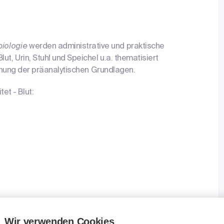
obiologie
werden administrative und praktische
t, Urin, Stuhl und Speichel u.a. thematisiert
ischung der präanalytischen Grundlagen.
t - Blut:
Wir verwenden Cookies
et - Mikrobiologie (Stuhl, Parasitologie, Wunden,