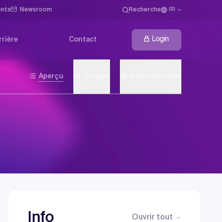
ents
Newsroom
Recherche
FR
Login
rrière
Contact
Aperçu
Partager
Imprimer la page
Info
Ouvrir tout