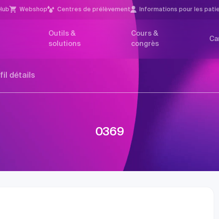
Hub
Webshop
Centres de prélèvement
Infor­mations pour les pati
Outils &
Cours &
Ca
solutions
congrès
fil détails
0369