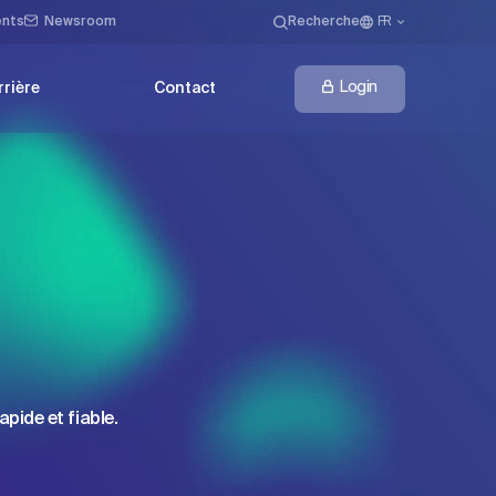
ents
Newsroom
Recherche
FR
Login
rrière
Contact
pide et fiable.