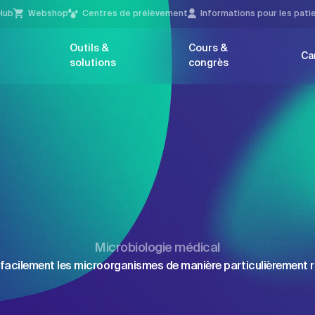
Hub
Webshop
Centres de prélèvement
Infor­mations pour les pati
Outils &
Cours &
Ca
solutions
congrès
Microbiologie médical
facilement les microorganismes de manière particulièrement ra