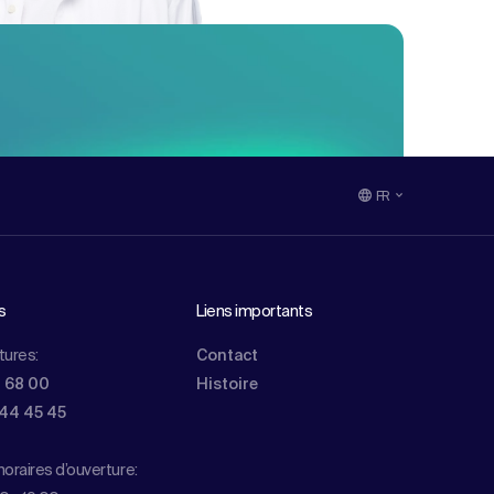
FR
s
Liens importants
tures:
Contact
0 68 00
Histoire
844 45 45
oraires d’ouverture: