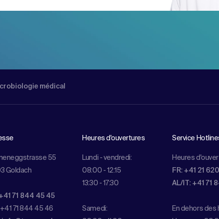
cro­biologie médical
esse
Heures d'ouvertures
Service Hotline
meneggstrasse 55
Lundi - vendredi:
Heures d'ouver
3 Goldach
08:00 - 12:15
FR: +41 21 62
13:30 - 17:30
AL/IT: +41 71 
+41 71 844 45 45
 +41 71 844 45 46
Samedi:
En dehors des h