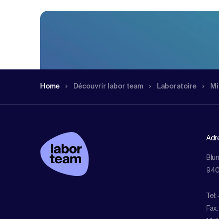
Home
Dé­couvrir labor team
Labo­ratoire
Mi
Adr
Blu
940
Tel:
Fax: