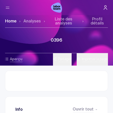
Liste des
Profil
Home
Analyses
analyses
détails
0396
Aperçu
Partager
Imprimer la page
Ouvrir tout
Info