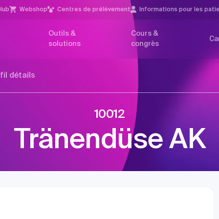
Hub
Webshop
Centres de prélèvement
Infor­mations pour les pati
Outils &
Cours &
Ca
solutions
congrès
fil détails
10012
Tränendüse AK