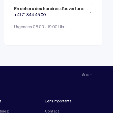
En dehors des horaires d’ouverture:
+41 71 844 45 00
Urgences 08:00 - 19:00 Uhr
FR
s
Liens importants
tures:
Contact