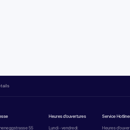
étails
esse
Heures d'ouvertures
Service Hotline
meneggstrasse 55
Lundi - vendredi:
Heures d'ouver