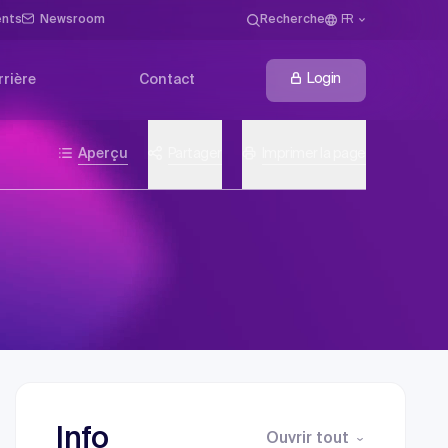
ents
Newsroom
Recherche
FR
Login
rrière
Contact
Aperçu
Partager
Imprimer la page
Info
Ouvrir tout