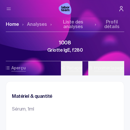
Liste des
Profil
Home
Analyses
analyses
détails
1008
Griotte IgE, f280
Aperçu
Partager
Imprimer la page
Matériel & quantité
Sérum, 1ml