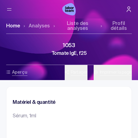
Liste des
Profil
Home
Analyses
analyses
détails
1053
Tomate IgE, f25
Aperçu
Partager
Imprimer la page
Matériel & quantité
Sérum, 1ml