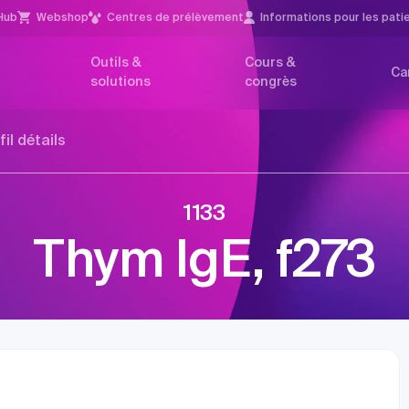
Hub
Webshop
Centres de prélèvement
Infor­mations pour les pati
Outils &
Cours &
Ca
solutions
congrès
fil détails
1133
Thym IgE, f273