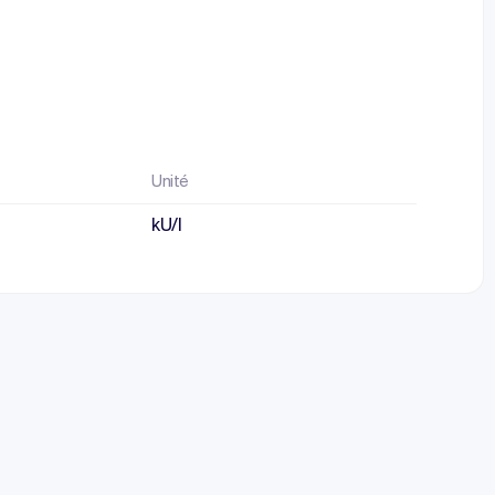
Unité
kU/l