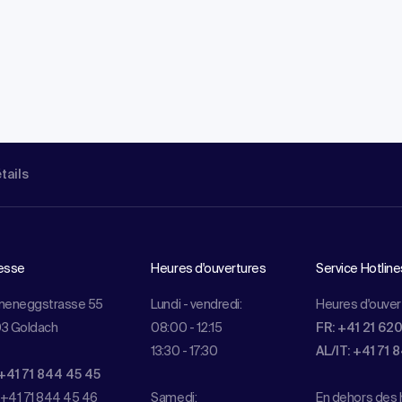
étails
esse
Heures d'ouvertures
Service Hotline
meneggstrasse 55
Lundi - vendredi:
Heures d'ouver
3 Goldach
08:00 - 12:15
FR: +41 21 62
13:30 - 17:30
AL/IT: +41 71 
+41 71 844 45 45
 +41 71 844 45 46
Samedi:
En dehors des h