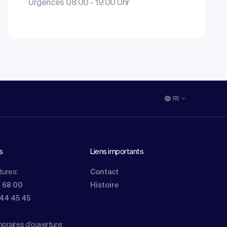
Urgences 08:00 - 19:00 Uhr
FR
s
Liens importants
tures:
Contact
0 68 00
Histoire
844 45 45
oraires d’ouverture: