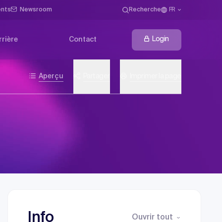
ents
Newsroom
Recherche
FR
Login
rrière
Contact
Aperçu
Partager
Imprimer la page
Info
Ouvrir tout