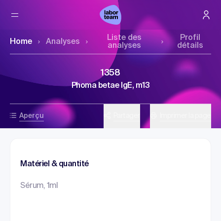
Liste des
Profil
Home
Analyses
analyses
détails
1358
Phoma betae IgE, m13
Aperçu
Partager
Imprimer la page
Matériel & quantité
Sérum, 1ml