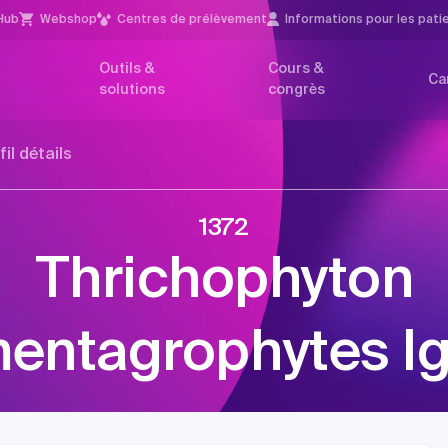
Hub
Webshop
Centres de prélèvement
Infor­mations pour les pati
Outils &
Cours &
Ca
solutions
congrès
fil détails
1372
Thrichophyton
entagrophytes I