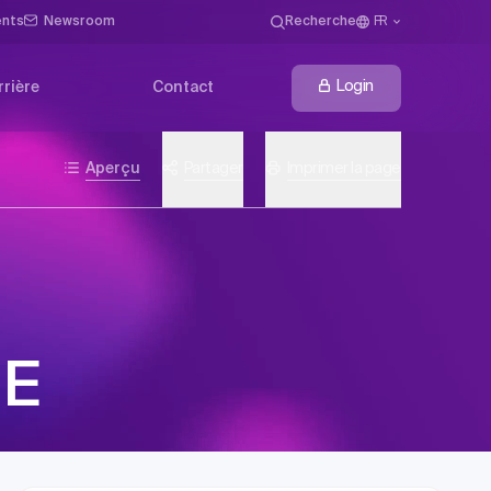
ents
Newsroom
Recherche
FR
Login
rrière
Contact
Aperçu
Partager
Imprimer la page
gE