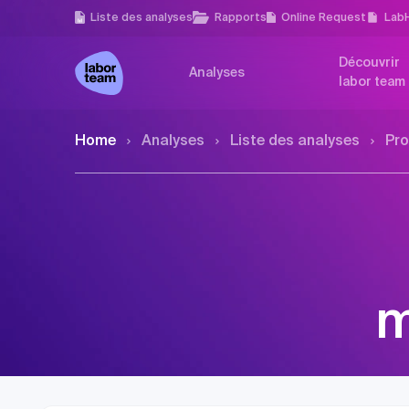
Liste des analyses
Rapports
Online Request
Lab
Découvrir
Analyses
labor team
Home
Analyses
Liste des analyses
Pro
m