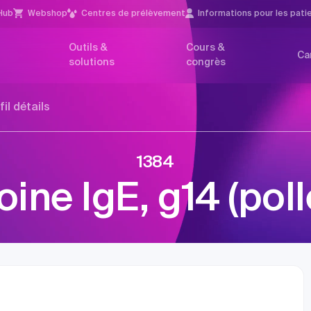
Hub
Webshop
Centres de prélèvement
Infor­mations pour les pati
Outils &
Cours &
Ca
solutions
congrès
fil détails
1384
oine IgE, g14 (poll