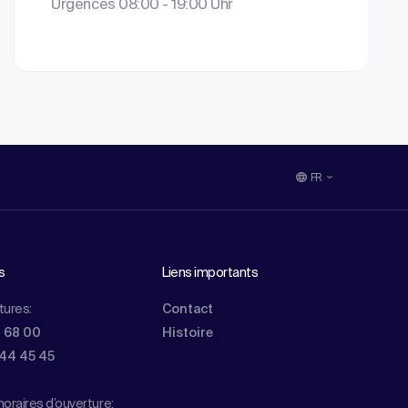
Urgences 08:00 - 19:00 Uhr
FR
s
Liens importants
tures:
Contact
0 68 00
Histoire
844 45 45
oraires d’ouverture: