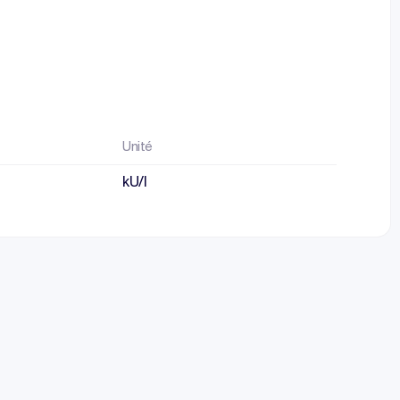
Unité
kU/l