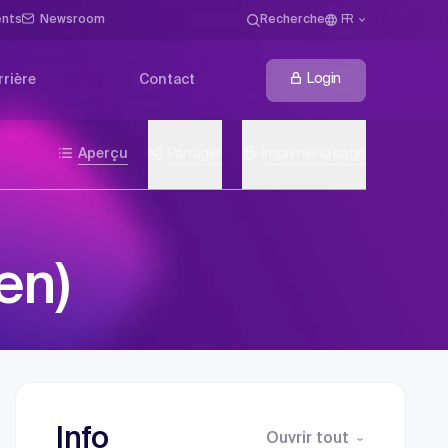
ents
Newsroom
Recherche
FR
Login
rrière
Contact
Aperçu
Partager
Imprimer la page
en)
Info
Ouvrir tout