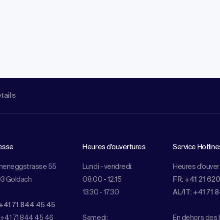
étails
esse
Heures d'ouvertures
Service Hotline
meneggstrasse 55
Lundi - vendredi:
Heures d'ouver
3 Goldach
08:00 - 12:15
FR: +41 21 62
13:30 - 17:30
AL/IT: +41 71 
+41 71 844 45 45
 +41 71 844 45 46
Samedi:
En dehors des h