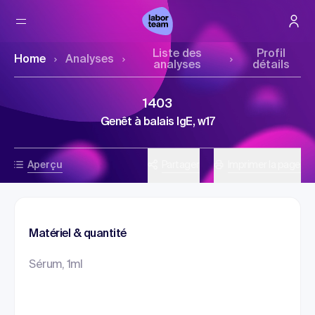
Liste des
Profil
Home
Analyses
analyses
détails
1403
Genêt à balais IgE, w17
Aperçu
Partager
Imprimer la page
Matériel & quantité
Sérum, 1ml