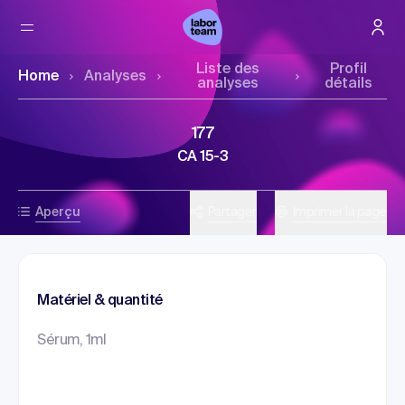
Liste des
Profil
Home
Analyses
analyses
détails
177
CA 15-3
Aperçu
Partager
Imprimer la page
Matériel & quantité
Sérum, 1ml