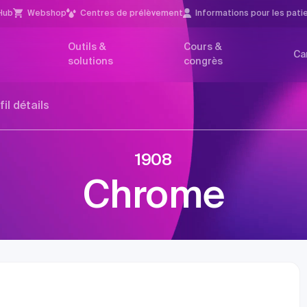
Hub
Webshop
Centres de prélèvement
Infor­mations pour les pati
Outils &
Cours &
Ca
solutions
congrès
fil détails
1908
Chrome