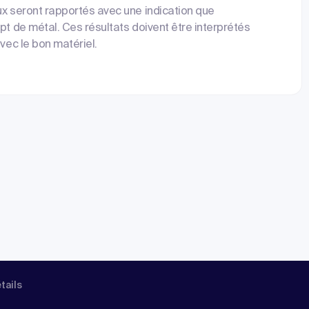
ux seront rapportés avec une indication que
pt de métal. Ces résultats doivent être interprétés
avec le bon matériel.
étails