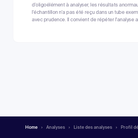
d’oligoélément à analyser, les résultats anorma
l'échantillon n'a pas été reçu dans un tube exem
avec prudence. Il convient de répéter l'analyse 
Home
Analyses
Liste des analyses
Profil d