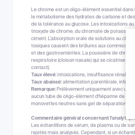
Le chrome est un oligo-élément essentiel dans 
le métabolisme des hydrates de carbone et des 
de la tolérance au glucose. Les intoxications a
trioxyde de chrome, du chromate de potassium, 
ciment. L’absorption orale de solutions au chr
toxiques causent des brûlures aux commissures
et des gastroentérites. La poussière de chro
respiratoire (cloison nasale) qui se cicatrisent m
contact).
Taux élevé:
intoxications, insuffisance rénale
Taux abaissé:
alimentation parentérale, infect
Remarque:
Prélèvement uniquement avec un débi
aucun tube de oligo-élément d'héparine de sodi
monovettes neutres sans gel de séparation ni bi
Commentaire général concernant l'analytiqu
Les échantillons de sérum, de plasma ou de san
rejetés mais analysés. Cependant, si un échanti