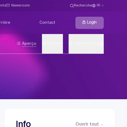
ents
Newsroom
Recherche
FR
Login
rrière
Contact
Aperçu
Partager
Imprimer la page
Info
Ouvrir tout