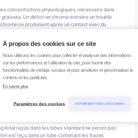
les concentrations physiologiques, nécessaire dans
graisses. Un déficit en chrome entraîne un trouble
u chrome se produisent après un contact avec du
contenus par exemple dans les peintures et le
omate et au dichromate dans des concentrations
À propos des cookies sur ce site
 des lèvres, des colorations vertes des muqueuses
me cause des abcès sur les muqueuses du système
Nous utilisons les cookies pour collecter et analyser des informations
al. Par ailleurs la peau est sensibilisée (dermatite de
sur les performances et l'utilisation du site, pour fournir des
fonctionnalités de médias sociaux et pour améliorer et personnaliser le
contenu et les publicités.
ions, surmenage, grossesse
En savoir plus
t de 5 ml ou sans canule en acier inoxydable. Si
um n'est disponible, utilisez uniquement des
Paramètres des cookies
AUTORISER TOUS LES COOKIES
lles.
e
g total reçus dans les tubes standard ne seront pas
llon est reçu dans un tube contenant les traces