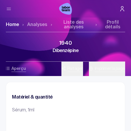
Liste des
Profil
Home
Analyses
analyses
détails
1940
Dibenzépine
Aperçu
Partager
Imprimer la page
Matériel & quantité
Sérum, 1ml