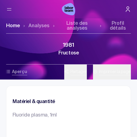
Liste des
Profil
Home
Analyses
analyses
détails
1981
Fructose
Aperçu
Partager
Imprimer la page
Matériel & quantité
Fluoride plasma, 1ml