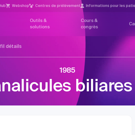
Hub
Webshop
Centres de prélèvement
Infor­mations pour les pati
Outils &
Cours &
Ca
solutions
congrès
fil détails
1985
nalicules biliares