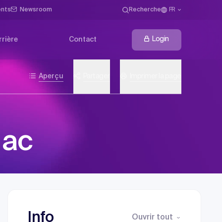
ents
Newsroom
Recherche
FR
Login
rrière
Contact
Aperçu
Partager
Imprimer la page
 ac
Info
Ouvrir tout