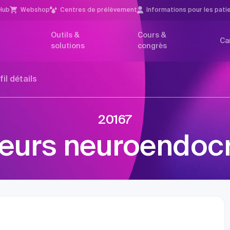
Hub
Webshop
Centres de prélèvement
Infor­mations pour les pati
Outils &
Cours &
Ca
solutions
congrès
fil détails
20167
eurs neuroendocr