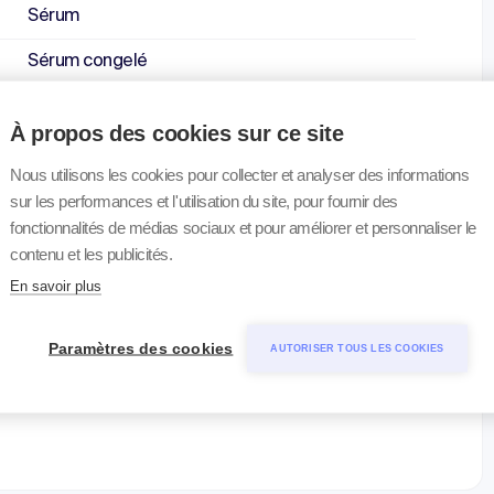
Sérum
Sérum congelé
Plasma EDTA, congelé avec aprotinine
À propos des cookies sur ce site
Sang EDTA
Nous utilisons les cookies pour collecter et analyser des informations
Sérum
sur les performances et l'utilisation du site, pour fournir des
fonctionnalités de médias sociaux et pour améliorer et personnaliser le
Urine acidifiée
contenu et les publicités.
En savoir plus
Urine
Urine acidifiée
Paramètres des cookies
AUTORISER TOUS LES COOKIES