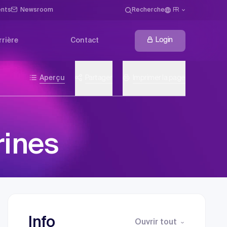
ents
Newsroom
Recherche
FR
Login
rrière
Contact
Aperçu
Partager
Imprimer la page
ines
Info
Ouvrir tout