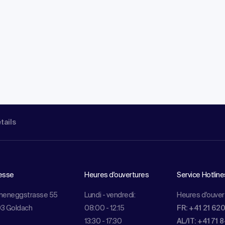
étails
esse
Heures d'ouvertures
Service Hotline
meneggstrasse 55
Lundi - vendredi:
Heures d'ouver
3 Goldach
08:00 - 12:15
FR: +41 21 62
13:30 - 17:30
AL/IT: +41 71 