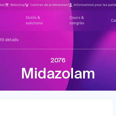
Hub
Webshop
Centres de prélèvement
Infor­mations pour les pati
Outils &
Cours &
Ca
solutions
congrès
fil détails
2076
Midazolam