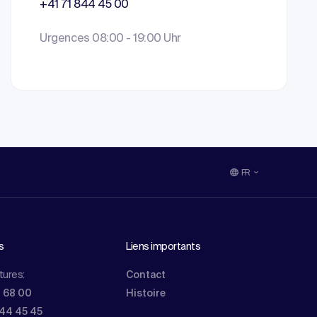
+41 71 844 45 00
Urgences 08:00 - 19:00 Uhr
FR
s
Liens importants
tures:
Contact
0 68 00
Histoire
844 45 45