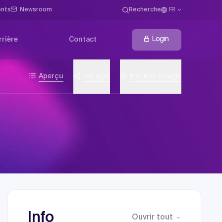
ents
Newsroom
Recherche
FR
Login
rrière
Contact
Aperçu
Partager
Imprimer la page
Info
Ouvrir tout