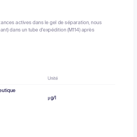
stances actives dans le gel de séparation, nous
nt) dans un tube d'expédition (M114) après
Unité
eutique
μg/l