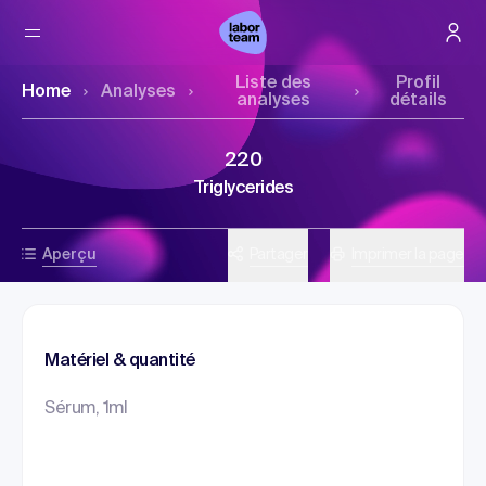
Liste des
Profil
Home
Analyses
analyses
détails
220
Triglycerides
Aperçu
Partager
Imprimer la page
Matériel & quantité
Sérum, 1ml