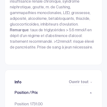
insuffisance rénale chronique, syndrome
néphrotique, goutte, m. de Cushing,
gammapathies monoclonales, LED, grossesse,
adiposité, alcoolisme, bétabloquants, thiazide,
glucocorticoïdes, inhibiteurs d’ovulation.
Remarque
: taux de triglycérides > 5.6 mmol/l en
dépit d’un régime et d’abstinence d’alcool:
traitement recommandé. >12mmol/l: risque élevé
de pancréatite. Prise de sang à jeun nécessaire.
Ouvrir tout
Info
Position / Prix
Position: 1731.00