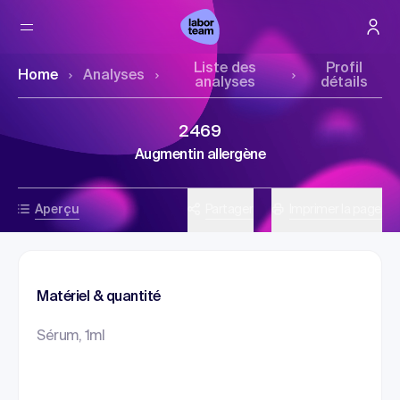
Liste des
Profil
Home
Analyses
analyses
détails
2469
Augmentin allergène
Aperçu
Partager
Imprimer la page
Matériel & quantité
Sérum, 1ml