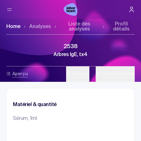
Liste des
Profil
Home
Analyses
analyses
détails
2538
Arbres IgE, tx4
Aperçu
Partager
Imprimer la page
Matériel & quantité
Sérum, 1ml