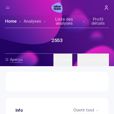
Liste des
Profil
Home
Analyses
analyses
détails
2553
Aperçu
Partager
Imprimer la page
Ouvrir tout
Info