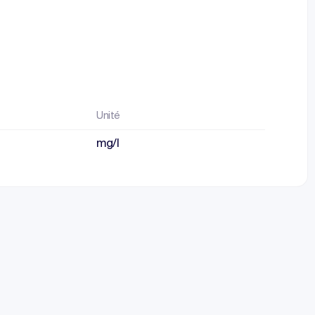
Unité
mg/l