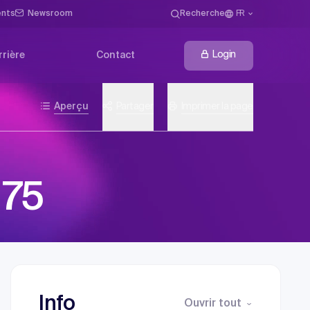
ents
Newsroom
Recherche
FR
Login
rrière
Contact
Aperçu
Partager
Imprimer la page
i75
Info
Ouvrir tout