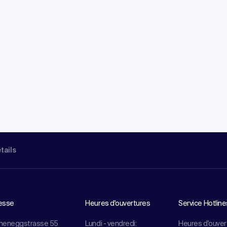
étails
esse
Heures d'ouvertures
Service Hotline
meneggstrasse 55
Lundi - vendredi:
Heures d'ouver