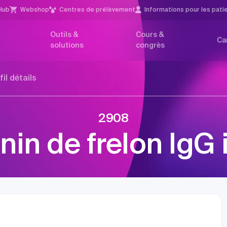
Hub
Webshop
Centres de prélèvement
Infor­mations pour les pati
Outils &
Cours &
Ca
solutions
congrès
fil détails
2908
nin de frelon IgG 