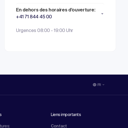
En dehors des horaires d’ouverture:
+41 71 844 45 00
Urgences 08:00 - 19:00 Uhr
FR
s
Liens importants
tures:
Contact