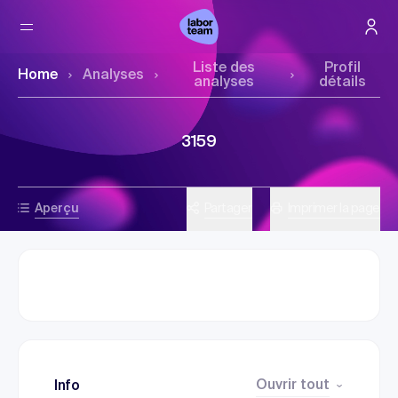
Liste des
Profil
Home
Analyses
analyses
détails
3159
Aperçu
Partager
Imprimer la page
Ouvrir tout
Info