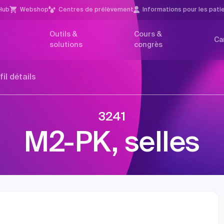
Hub
Webshop
Centres de prélèvement
Infor­mations pour les pati
Outils &
Cours &
Ca
solutions
congrès
fil détails
3241
M2-PK, selles