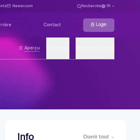
ents
Newsroom
Recherche
FR
Login
rrière
Contact
Aperçu
Partager
Imprimer la page
Info
Ouvrir tout