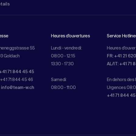
étails
esse
Heures d'ouvertures
Service Hotline
meneggstrasse 55
Lundi - vendredi:
Heures d'ouver
3 Goldach
08:00 - 12:15
FR: +41 21 62
13:30 - 17:30
AL/IT: +41 71 
+41 71 844 45 45
 +41 71 844 45 46
Samedi:
En dehors des h
:
info@team-w.ch
08:00 - 11:00
Urgences 08:0
+41 71 844 45