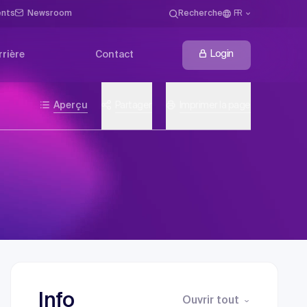
ents
Newsroom
Recherche
FR
Login
rrière
Contact
Aperçu
Partager
Imprimer la page
Info
Ouvrir tout