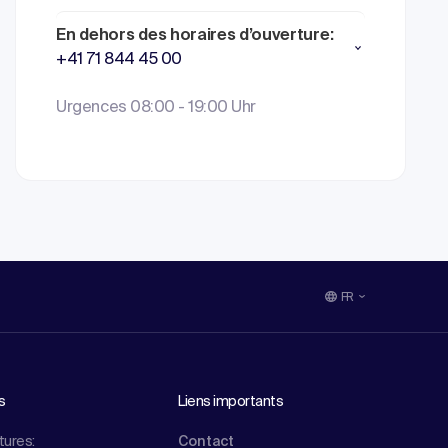
En dehors des horaires d’ouverture:
+41 71 844 45 00
Urgences 08:00 - 19:00 Uhr
FR
s
Liens importants
tures:
Contact