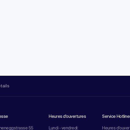
étails
esse
Heures d'ouvertures
Service Hotline
meneggstrasse 55
Lundi - vendredi:
Heures d'ouver