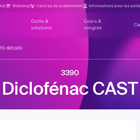
Hub
Webshop
Centres de prélèvement
Infor­mations pour les pati
Outils &
Cours &
Ca
solutions
congrès
fil détails
3390
Diclofénac CAST