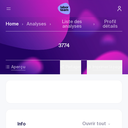
Liste des
Profil
Home
Analyses
analyses
détails
3774
Aperçu
Partager
Imprimer la page
Ouvrir tout
Info