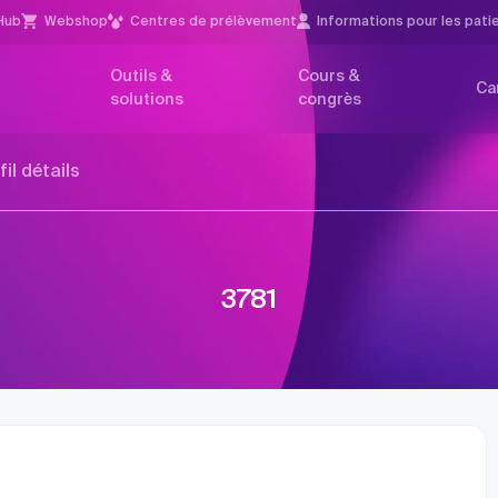
Hub
Webshop
Centres de prélèvement
Infor­mations pour les pati
Outils &
Cours &
Ca
solutions
congrès
fil détails
3781