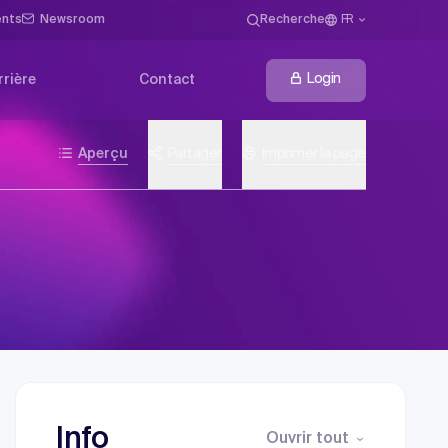
ents
Newsroom
Recherche
FR
Login
rrière
Contact
Aperçu
Partager
Imprimer la page
Info
Ouvrir tout