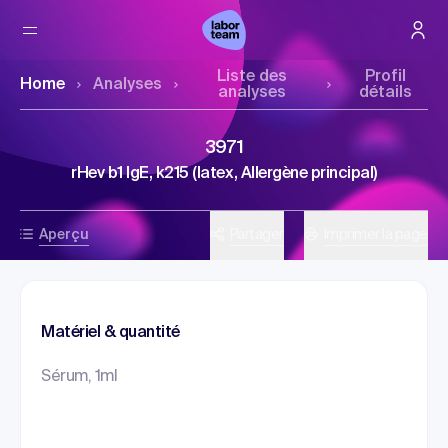
Liste des
Profil
Home
Analyses
analyses
détails
3971
rHev b1 IgE, k215 (latex, Allergène principal)
Aperçu
Partager
Imprimer la page
Matériel & quantité
Sérum, 1ml