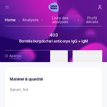
Liste des
Profil
Home
Analyses
analyses
détails
403
Borrelia burgdorferi anticorps IgG + IgM
Aperçu
Partager
Imprimer la page
Matériel & quantité
Sérum, 1ml