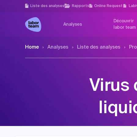
Liste des analyses
Rapports
Online Request
Lab
Découvrir
Analyses
labor team
Home
Analyses
Liste des analyses
Pro
Virus 
liqu