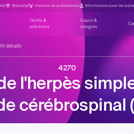
Hub
Webshop
Centres de prélèvement
Infor­mations pour les pati
Outils &
Cours &
Ca
solutions
congrès
fil détails
4270
de l'herpès simple
ide cérébrospinal 