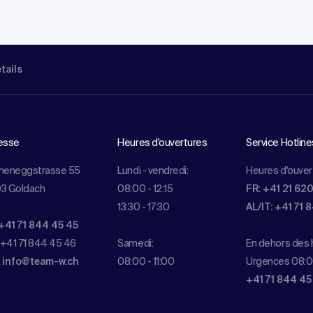
étails
esse
Heures d'ouvertures
Service Hotline
meneggstrasse 55
Lundi - vendredi:
Heures d'ouver
3 Goldach
08:00 - 12:15
FR: +41 21 62
13:30 - 17:30
AL/IT: +41 71 
+41 71 844 45 45
 +41 71 844 45 46
Samedi:
En dehors des h
:
info@team-w.ch
08:00 - 11:00
Urgences 08:0
+41 71 844 45