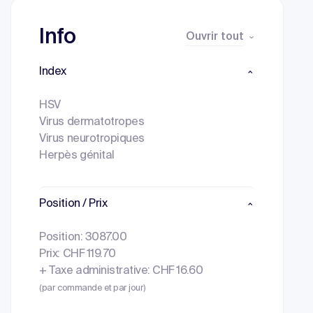
Info
Ouvrir tout
Index
HSV
Virus dermatotropes
Virus neurotropiques
Herpès génital
Position / Prix
Position: 3087.00
Prix: CHF 119.70
+ Taxe administrative: CHF 16.60
(par commande et par jour)