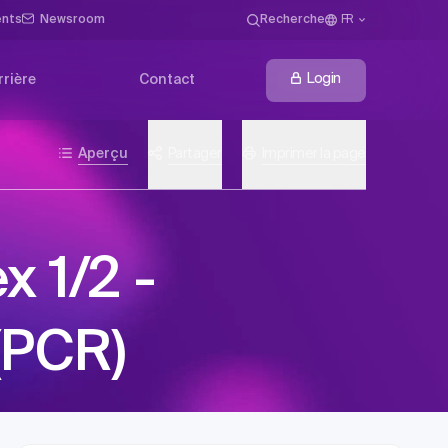
ents
Newsroom
Recherche
FR
Login
rrière
Contact
Aperçu
Partager
Imprimer la page
x 1/2 -
(PCR)