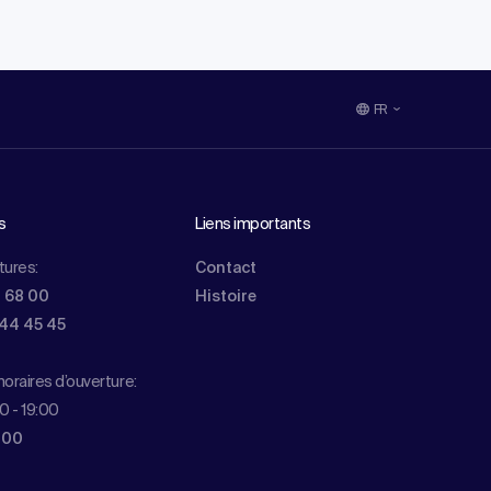
FR
s
Liens importants
tures:
Contact
0 68 00
Histoire
844 45 45
oraires d’ouverture:
0 - 19:00
 00