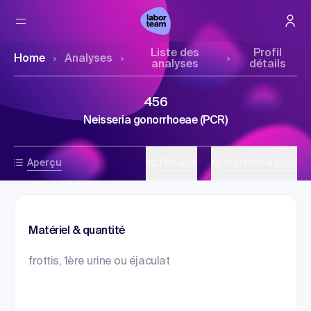
Liste des
Profil
Home
Analyses
analyses
détails
456
Neisseria gonorrhoeae (PCR)
Aperçu
Partager
Imprimer la page
Matériel & quantité
frottis, 1ère urine ou éjaculat