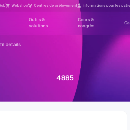
Hub
Webshop
Centres de prélèvement
Infor­mations pour les pati
Outils &
Cours &
Ca
solutions
congrès
fil détails
4885