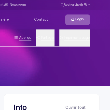
ents
Newsroom
Recherche
FR
Login
rrière
Contact
Aperçu
Partager
Imprimer la page
Info
Ouvrir tout