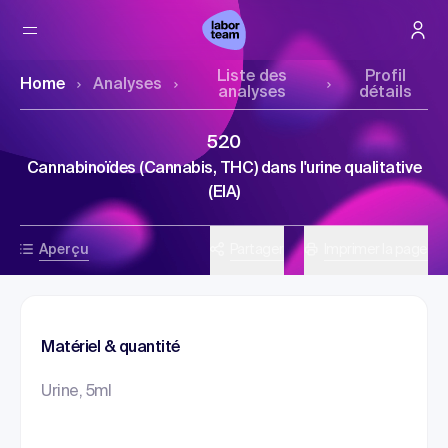
Liste des
Profil
Home
Analyses
analyses
détails
520
Cannabinoïdes (Cannabis, THC) dans l'urine qualitative
(EIA)
Aperçu
Partager
Imprimer la page
Matériel & quantité
Urine, 5ml