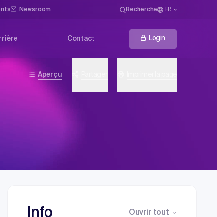
ents
Newsroom
Recherche
FR
Login
rrière
Contact
Aperçu
Partager
Imprimer la page
Info
Ouvrir tout