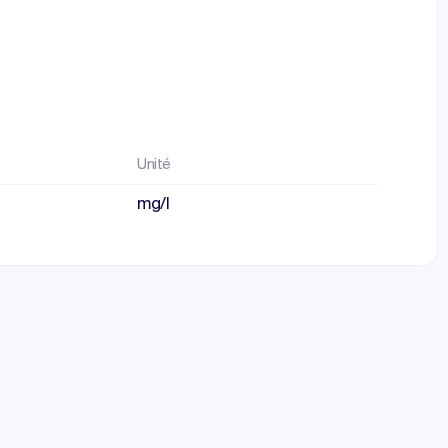
Unité
mg/l