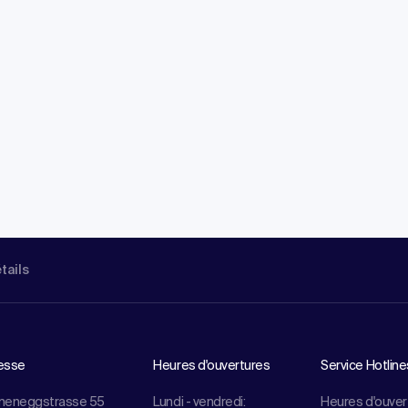
étails
esse
Heures d'ouvertures
Service Hotline
meneggstrasse 55
Lundi - vendredi:
Heures d'ouver