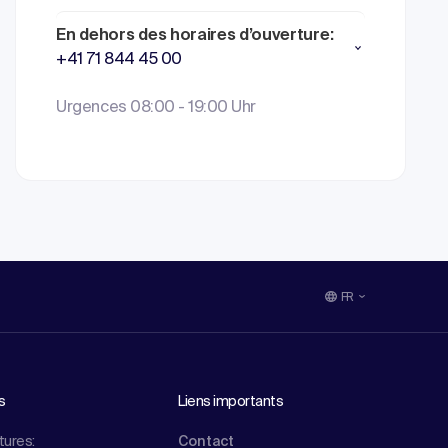
En dehors des horaires d’ouverture:
+41 71 844 45 00
Urgences 08:00 - 19:00 Uhr
FR
s
Liens importants
tures:
Contact