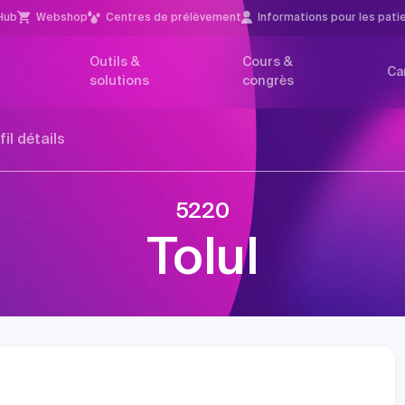
Hub
Webshop
Centres de prélèvement
Infor­mations pour les pati
Outils &
Cours &
Ca
solutions
congrès
fil détails
5220
Tolul