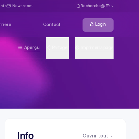
ents
Newsroom
Recherche
FR
Login
rrière
Contact
Aperçu
Partager
Imprimer la page
Info
Ouvrir tout