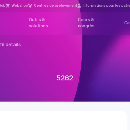
Hub
Webshop
Centres de prélèvement
Infor­mations pour les pati
Outils &
Cours &
Ca
solutions
congrès
fil détails
5262