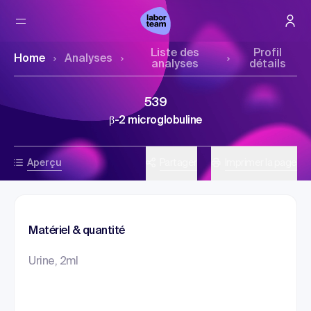
Liste des
Profil
Home
Analyses
analyses
détails
539
β-2 microglobuline
Aperçu
Partager
Imprimer la page
Matériel & quantité
Urine, 2ml