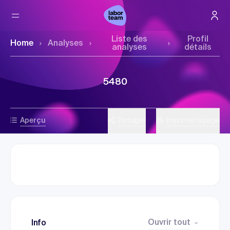
Liste des
Profil
Home
Analyses
analyses
détails
5480
Aperçu
Partager
Imprimer la page
Ouvrir tout
Info