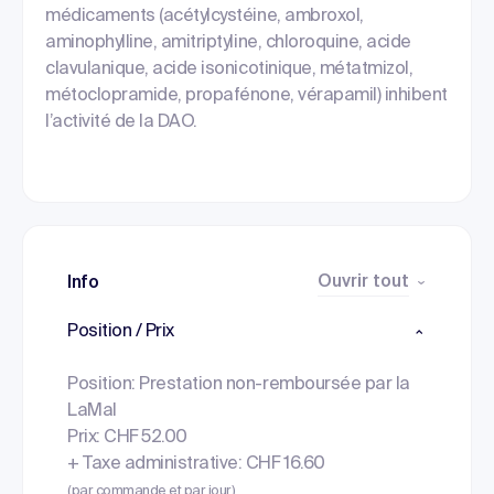
médicaments (acétylcystéine, ambroxol,
aminophylline, amitriptyline, chloroquine, acide
clavulanique, acide isonicotinique, métatmizol,
métoclopramide, propafénone, vérapamil) inhibent
l’activité de la DAO.
Ouvrir tout
Info
Position / Prix
Position: Prestation non-remboursée par la
LaMal
Prix: CHF 52.00
+ Taxe administrative: CHF 16.60
(par commande et par jour)