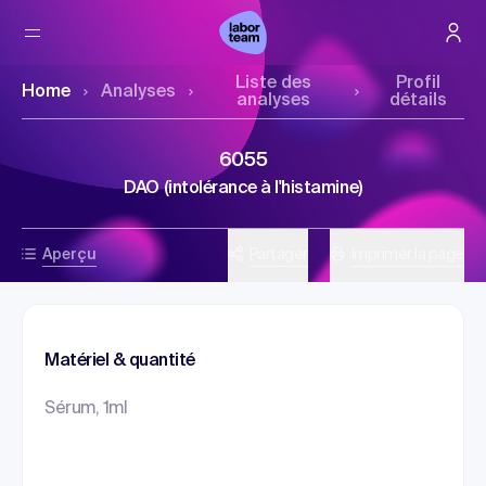
Liste des
Profil
Home
Analyses
analyses
détails
6055
DAO (intolérance à l'histamine)
Aperçu
Partager
Imprimer la page
Matériel & quantité
Sérum, 1ml