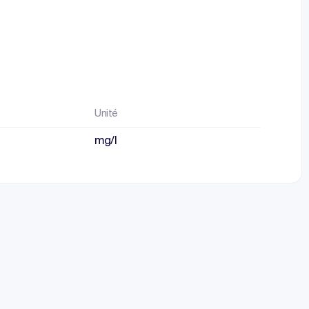
Unité
mg/l