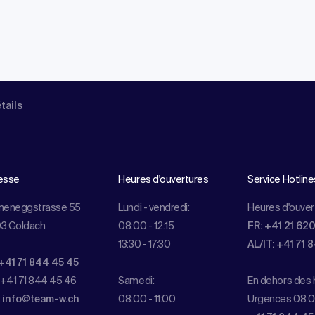
étails
esse
Heures d'ouvertures
Service Hotline
meneggstrasse 55
Lundi - vendredi:
Heures d'ouver
3 Goldach
08:00 - 12:15
FR: +41 21 62
13:30 - 17:30
AL/IT: +41 71 
+41 71 844 45 45
 +41 71 844 45 46
Samedi:
En dehors des h
:
info@team-w.ch
08:00 - 11:00
Urgences 08:0