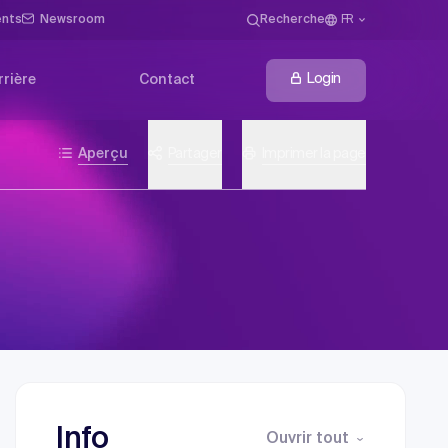
ents
Newsroom
Recherche
FR
Login
rrière
Contact
Aperçu
Partager
Imprimer la page
Info
Ouvrir tout