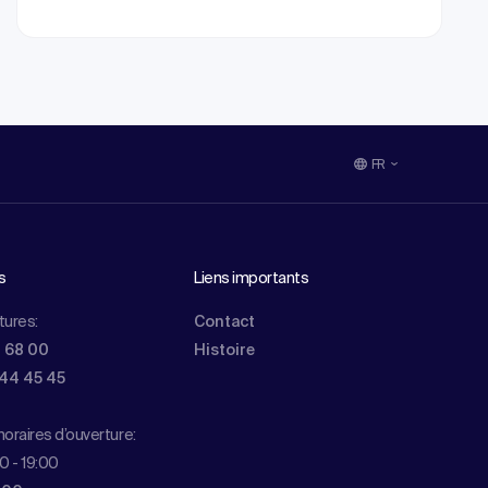
FR
s
Liens importants
tures:
Contact
0 68 00
Histoire
844 45 45
oraires d’ouverture:
0 - 19:00