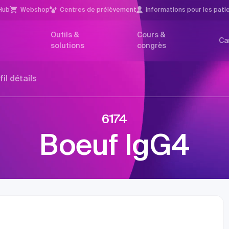
Hub
Webshop
Centres de prélèvement
Infor­mations pour les pati
Outils &
Cours &
Ca
solutions
congrès
fil détails
6174
Boeuf IgG4