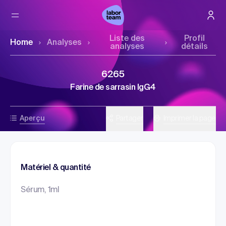
Liste des
Profil
Home
Analyses
analyses
détails
6265
Farine de sarrasin IgG4
Aperçu
Partager
Imprimer la page
Matériel & quantité
Sérum, 1ml