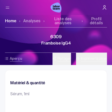
Liste des
Profil
Home
Analyses
analyses
détails
6309
Framboise IgG4
Aperçu
Partager
Imprimer la page
Matériel & quantité
Sérum, 1ml