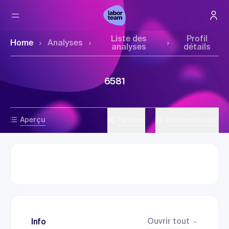
Liste des
Profil
Home
Analyses
analyses
détails
6581
Aperçu
Partager
Imprimer la page
Ouvrir tout
Info