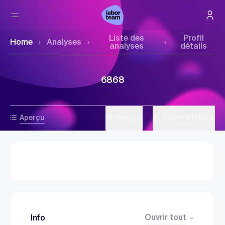
Liste des
Profil
Home
Analyses
analyses
détails
6868
Aperçu
Partager
Imprimer la page
Ouvrir tout
Info