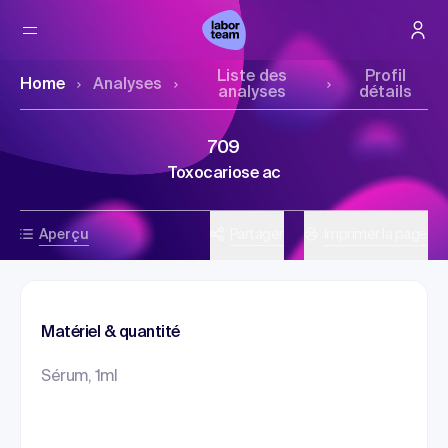
Liste des
Profil
Home
Analyses
analyses
détails
709
Toxocariose ac
Aperçu
Partager
Imprimer la page
Matériel & quantité
Sérum, 1ml