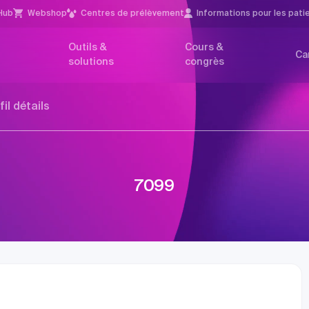
Hub
Webshop
Centres de prélèvement
Infor­mations pour les pati
Outils &
Cours &
Ca
solutions
congrès
fil détails
7099