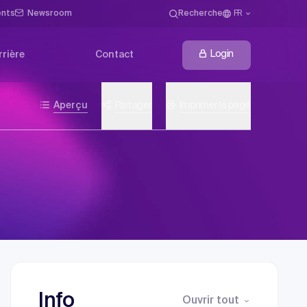
ents
Newsroom
Recherche
FR
Login
rrière
Contact
Aperçu
Partager
Imprimer la page
Info
Ouvrir tout