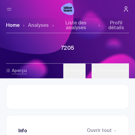
Liste des
Profil
Home
Analyses
analyses
détails
7205
Aperçu
Partager
Imprimer la page
Ouvrir tout
Info