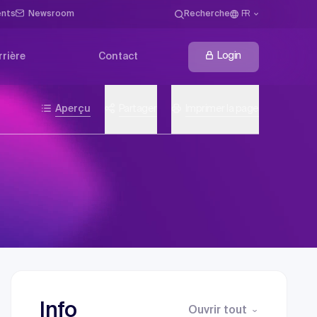
ents
Newsroom
Recherche
FR
Login
rrière
Contact
Aperçu
Partager
Imprimer la page
Info
Ouvrir tout