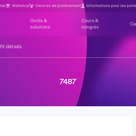
Hub
Webshop
Centres de prélèvement
Infor­mations pour les pati
Outils &
Cours &
Ca
solutions
congrès
fil détails
7487