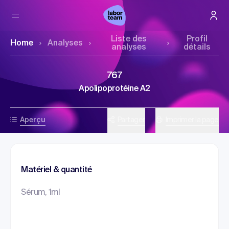
Liste des
Profil
Home
Analyses
analyses
détails
767
Apolipoprotéine A2
Aperçu
Partager
Imprimer la page
Matériel & quantité
Sérum, 1ml